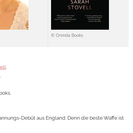
© Orenda Books
ell
.
.
ooks.
annungs-Debüt aus England: Denn die beste Waffe ist