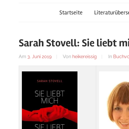
Startseite
Literaturüber
Sarah Stovell: Sie liebt m
Am
3. Juni 2019
Von
heikereissig
In
Buchvo