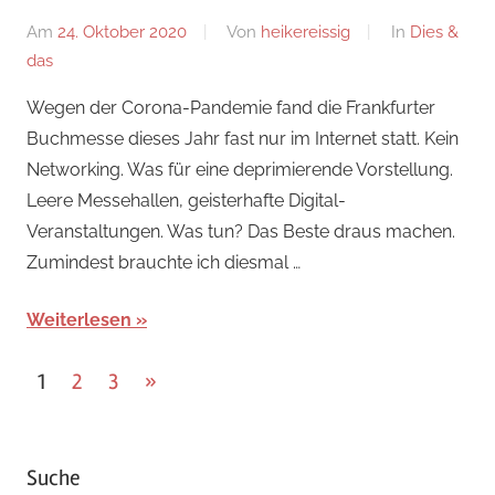
Am
24. Oktober 2020
Von
heikereissig
In
Dies &
das
Wegen der Corona-Pandemie fand die Frankfurter
Buchmesse dieses Jahr fast nur im Internet statt. Kein
Networking. Was für eine deprimierende Vorstellung.
Leere Messehallen, geisterhafte Digital-
Veranstaltungen. Was tun? Das Beste draus machen.
Zumindest brauchte ich diesmal …
Weiterlesen
Seitennummerierung
Nächste
1
2
3
»
Beiträge
der
Beiträge
Suche