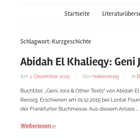
Startseite
Literaturüber
Schlagwort:
Kurzgeschichte
Abidah El Khalieqy: Geni 
Am
1. Dezember 2015
Von
heikereissig
In
B
Buchtitel: „Geni Jora & Other Texts“ von Abidah 
Reissig. Erschienen am 01.12.2015 bei Lontar Fo
der Frankfurter Buchmesse. Aus diesem Anlass …
Weiterlesen