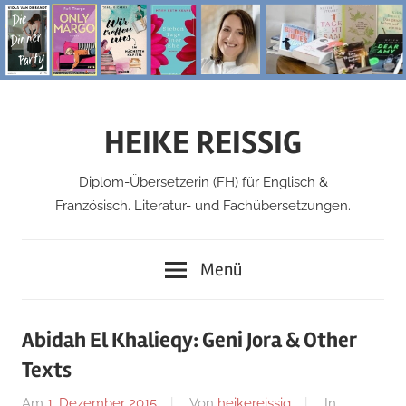
Zum
Inhalt
springen
HEIKE REISSIG
Diplom-Übersetzerin (FH) für Englisch &
Französisch. Literatur- und Fachübersetzungen.
Menü
Abidah El Khalieqy: Geni Jora & Other
Texts
Am
1. Dezember 2015
Von
heikereissig
In