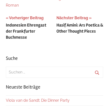
Roman
Beitragsnavigation
Vorheriger Beitrag
Nächster Beitrag
Indonesien Ehrengast
Hasif Amini: Ars Poetica &
der Frankfurter
Other Thought Pieces
Buchmesse
Suche
Suchen
nach:
Suche
Neueste Beiträge
Viola van de Sandt: Die Dinner Party