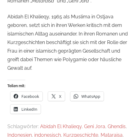
Romanen „
Mataraisa
“ und
„Geni Jora“
.
Abidah El Khalieqy, 1965 als Muslima in Ostjava
geboren, setzt sich in ihren Werken kritisch mit dem
islamischen Alltag auseinander. In ihren Romanen und
Kurzgeschichten beschäftigt sie sich mit der Rolle der
Frau in einer islamisch geprägten Gesellschaft und
greift dabei Themen wie Polygamie oder häusliche
Gewalt auf.
Teilen mit:
Facebook
X
WhatsApp
LinkedIn
Schlagwörter:
Abidah El Khalieqy
,
Geni Jora
,
Ghendis
,
Indonesien
,
indonesisch
,
Kurzgeschichte
,
Mataraisa
,