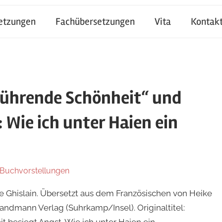
setzungen
Fachübersetzungen
Vita
Kontak
rührende Schönheit“ und
 Wie ich unter Haien ein
Buchvorstellungen
e Ghislain. Übersetzt aus dem Französischen von Heike
Sandmann Verlag (Suhrkamp/Insel). Originaltitel:
eit besiegt Angst. Wie ich unter Haien ein …