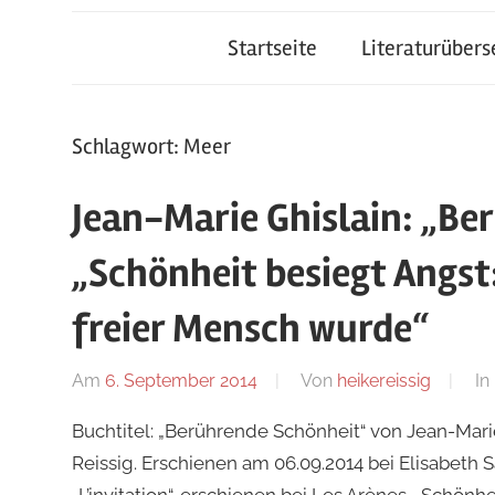
Startseite
Literaturüber
Schlagwort:
Meer
Jean-Marie Ghislain: „Be
„Schönheit besiegt Angst:
freier Mensch wurde“
Am
6. September 2014
Von
heikereissig
In
Buchtitel: „Berührende Schönheit“ von Jean-Mari
Reissig. Erschienen am 06.09.2014 bei Elisabeth 
„L’invitation“, erschienen bei Les Arènes. „Schönh