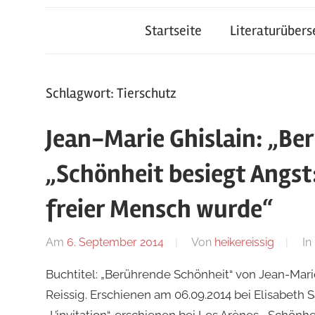
Startseite
Literaturüber
Schlagwort:
Tierschutz
Jean-Marie Ghislain: „Be
„Schönheit besiegt Angst:
freier Mensch wurde“
Am
6. September 2014
Von
heikereissig
In
Buchtitel: „Berührende Schönheit“ von Jean-Mari
Reissig. Erschienen am 06.09.2014 bei Elisabeth 
„L’invitation“, erschienen bei Les Arènes. „Schönh