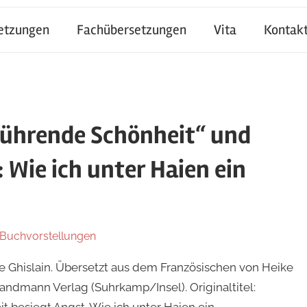
setzungen
Fachübersetzungen
Vita
Kontak
rührende Schönheit“ und
 Wie ich unter Haien ein
Buchvorstellungen
e Ghislain. Übersetzt aus dem Französischen von Heike
Sandmann Verlag (Suhrkamp/Insel). Originaltitel:
eit besiegt Angst. Wie ich unter Haien ein …