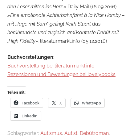
den Leser mitten ins Herz.«
Daily Mail (16.09.2016)
»Eine emotionale Achterbahnfahrt à la Nick Hornby –
mit „Tage mit Sam“ gelingt Keith Stuart das
berührendste und zugleich amüsanteste Debüt seit
‚High Fidelity’«
literaturmarkt.info (05.12.2016)
Buchvorstellungen:
Buchvorstellung bei literaturmarkt.info
Rezensionen und Bewertungen bei lovelybooks
Teilen mit:
Facebook
X
WhatsApp
LinkedIn
Schlagwörter:
Autismus
,
Autist
,
Debütroman
,