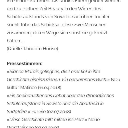
ihre Kinder kümmert. Als Robins Eltern getötet werden
und zur selben Zeit Beauty in den Wirren des
Schüleraufstands von Soweto nach ihrer Tochter
sucht, führt das Schicksal diese zwei Menschen
zusammen, deren Wege sich sonst nie gekreuzt
hätten …
(Quelle: Random House)
Pressestimmen:
»Bianca Marais gelingt es, die Leser tief in ihre
Geschichte hineinzuziehen. Ein berührendes Buch.«
NDR
kultur Matinee (11.04.2018)
»Ein beeindruckendes Debüt über den dramatischen
Schüleraufstand in Soweto und die Apartheid in
Südafrika.«
Für Sie (02.07.2018)
»Diese Geschichte trifft mitten ins Herz.«
Neue
Westfälische (07.07.2018)