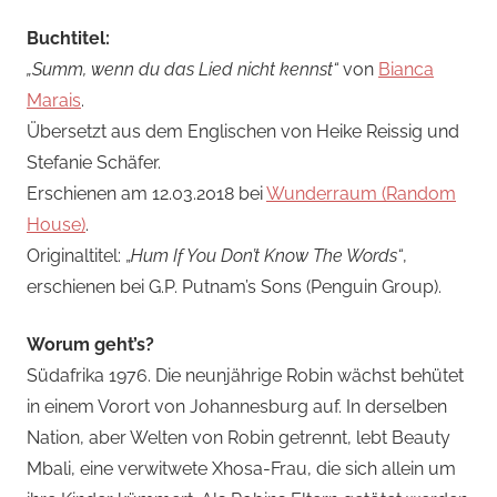
Buchtitel:
„Summ, wenn du das Lied nicht kennst“
von
Bianca
Marais
.
Übersetzt aus dem Englischen von Heike Reissig und
Stefanie Schäfer.
Erschienen am 12.03.2018 bei
Wunderraum (Random
House)
.
Originaltitel: „
Hum If You Don’t Know The Words“
,
erschienen bei G.P. Putnam’s Sons (Penguin Group).
Worum geht’s?
Südafrika 1976. Die neunjährige Robin wächst behütet
in einem Vorort von Johannesburg auf. In derselben
Nation, aber Welten von Robin getrennt, lebt Beauty
Mbali, eine verwitwete Xhosa-Frau, die sich allein um