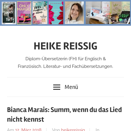
Zum
Inhalt
springen
HEIKE REISSIG
Diplom-Übersetzerin (FH) für Englisch &
Französisch. Literatur- und Fachübersetzungen.
Menü
Bianca Marais: Summ, wenn du das Lied
nicht kennst
Am
12. März 2018
Von
heikereissig
In