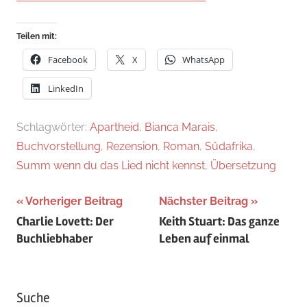
Teilen mit:
Facebook
X
WhatsApp
LinkedIn
Schlagwörter:
Apartheid
,
Bianca Marais
,
Buchvorstellung
,
Rezension
,
Roman
,
Südafrika
,
Summ wenn du das Lied nicht kennst
,
Übersetzung
Beitragsnavigation
Vorheriger Beitrag
Nächster Beitrag
Charlie Lovett: Der
Keith Stuart: Das ganze
Buchliebhaber
Leben auf einmal
Suche