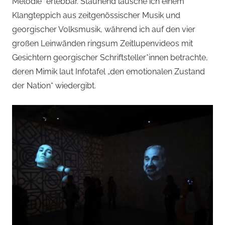
Melodie“ erlebbar. Staunend lausche ich einem
Klangteppich aus zeitgenössischer Musik und
georgischer Volksmusik, während ich auf den vier
großen Leinwänden ringsum Zeitlupenvideos mit
Gesichtern georgischer Schriftsteller*innen betrachte,
deren Mimik laut Infotafel „den emotionalen Zustand
der Nation“ wiedergibt.