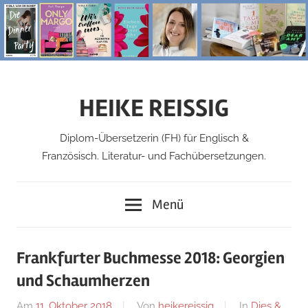
Zum
Inhalt
springen
HEIKE REISSIG
Diplom-Übersetzerin (FH) für Englisch &
Französisch. Literatur- und Fachübersetzungen.
Menü
Frankfurter Buchmesse 2018: Georgien
und Schaumherzen
Am
11. Oktober 2018
Von
heikereissig
In
Dies &