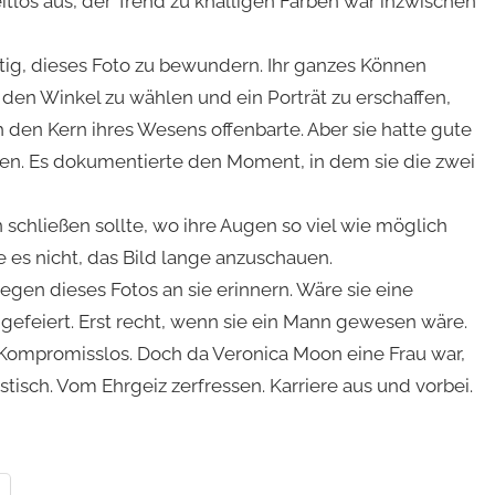
tlos aus, der Trend zu knalligen Farben war inzwischen
tig, dieses Foto zu bewundern. Ihr ganzes Können
 den Winkel zu wählen und ein Porträt zu erschaffen,
h den Kern ihres Wesens offenbarte. Aber sie hatte gute
iefen. Es dokumentierte den Moment, in dem sie die zwei
n schließen sollte, wo ihre Augen so viel wie möglich
ie es nicht, das Bild lange anzuschauen.
wegen dieses Fotos an sie erinnern. Wäre sie eine
gefeiert. Erst recht, wenn sie ein Mann gewesen wäre.
 Kompromisslos. Doch da Veronica Moon eine Frau war,
istisch. Vom Ehrgeiz zerfressen. Karriere aus und vorbei.