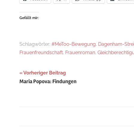
Gefällt mir:
Schlagwörter:
#MeToo-Bewegung
,
Dagenham-Strei
Frauenfreundschaft
,
Frauenroman
,
Gleichberechtig
Beitragsnavigation
Vorheriger Beitrag
Maria Popova: Findungen