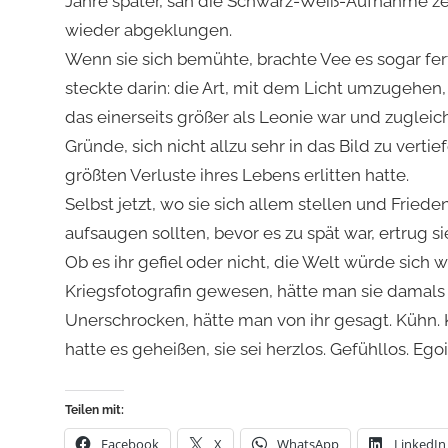
Jahre später, sah die Schwarz-Weiß-Aufnahme zei
wieder abgeklungen.
Wenn sie sich bemühte, brachte Vee es sogar fer
steckte darin: die Art, mit dem Licht umzugehen,
das einerseits größer als Leonie war und zugleic
Gründe, sich nicht allzu sehr in das Bild zu vert
größten Verluste ihres Lebens erlitten hatte.
Selbst jetzt, wo sie sich allem stellen und Friede
aufsaugen sollten, bevor es zu spät war, ertrug s
Ob es ihr gefiel oder nicht, die Welt würde sich 
Kriegsfotografin gewesen, hätte man sie damals 
Unerschrocken, hätte man von ihr gesagt. Kühn.
hatte es geheißen, sie sei herzlos. Gefühllos. Ego
Teilen mit:
Facebook
X
WhatsApp
LinkedIn