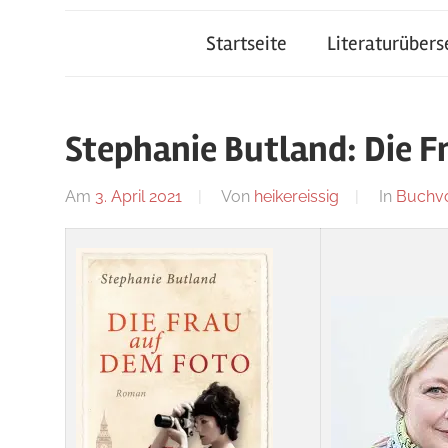
Startseite
Literaturüber
Stephanie Butland: Die F
Am
3. April 2021
Von
heikereissig
In
Buchvo