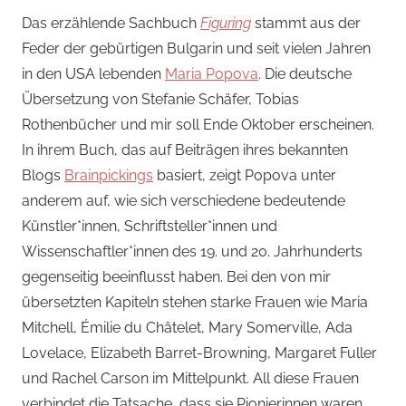
Das erzählende Sachbuch
Figuring
stammt aus der
Feder der gebürtigen Bulgarin und seit vielen Jahren
in den USA lebenden
Maria Popova
. Die deutsche
Übersetzung von Stefanie Schäfer, Tobias
Rothenbücher und mir soll Ende Oktober erscheinen.
In ihrem Buch, das auf Beiträgen ihres bekannten
Blogs
Brainpickings
basiert, zeigt Popova unter
anderem auf, wie sich verschiedene bedeutende
Künstler*innen, Schriftsteller*innen und
Wissenschaftler*innen des 19. und 20. Jahrhunderts
gegenseitig beeinflusst haben. Bei den von mir
übersetzten Kapiteln stehen starke Frauen wie Maria
Mitchell, Émilie du Châtelet, Mary Somerville, Ada
Lovelace, Elizabeth Barret-Browning, Margaret Fuller
und Rachel Carson im Mittelpunkt. All diese Frauen
verbindet die Tatsache, dass sie Pionierinnen waren,