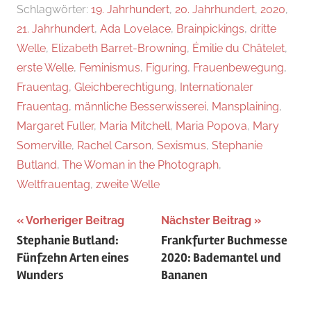
Schlagwörter:
19. Jahrhundert
,
20. Jahrhundert
,
2020
,
21. Jahrhundert
,
Ada Lovelace
,
Brainpickings
,
dritte
Welle
,
Elizabeth Barret-Browning
,
Émilie du Châtelet
,
erste Welle
,
Feminismus
,
Figuring
,
Frauenbewegung
,
Frauentag
,
Gleichberechtigung
,
Internationaler
Frauentag
,
männliche Besserwisserei
,
Mansplaining
,
Margaret Fuller
,
Maria Mitchell
,
Maria Popova
,
Mary
Somerville
,
Rachel Carson
,
Sexismus
,
Stephanie
Butland
,
The Woman in the Photograph
,
Weltfrauentag
,
zweite Welle
Beitragsnavigation
Vorheriger Beitrag
Nächster Beitrag
Stephanie Butland:
Frankfurter Buchmesse
Fünfzehn Arten eines
2020: Bademantel und
Wunders
Bananen